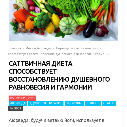
Главная
»
Йога и Аюрведа
»
Аюрведа
»
Саттвичная диета
способствует восстановлению душевного равновесия и гармонии
САТТВИЧНАЯ ДИЕТА
СПОСОБСТВУЕТ
ВОССТАНОВЛЕНИЮ ДУШЕВНОГО
РАВНОВЕСИЯ И ГАРМОНИИ
05 НОЯБРЬ, 2025
АЮРВЕДА
ЗДОРОВОЕ ПИТАНИЕ
ЗДОРОВЬЕ
СОВЕТЫ
СТАТЬИ
9909
Аюрведа, будучи ветвью йоги, использует в