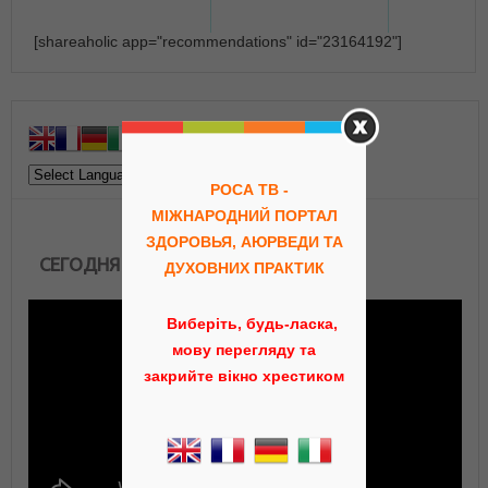
[shareaholic app="recommendations" id="23164192"]
РОСА ТВ -
МІЖНАРОДНИЙ ПОРТАЛ
ЗДОРОВЬЯ, АЮРВЕДИ ТА
СЕГОДНЯ В ЭФИРЕ
ДУХОВНИХ ПРАКТИК
Виберіть, будь-ласка,
мову перегляду та
закрийте вікно хрестиком