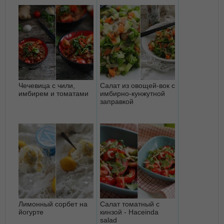
Чечевица с чили,
Салат из овощей-вок с
имбирем и томатами
имбирно-кунжутной
заправкой
Лимонный сорбет на
Салат томатный с
йогурте
кинзой - Haceinda
salad