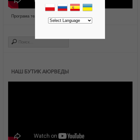
Програма телепередач Роса ТВ
НАШ БУТИК АЮРВЕДЫ