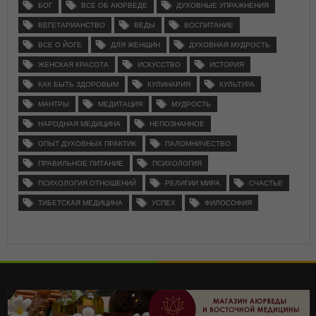
БОГ
ВСЕ ОБ АЮРВЕДЕ
ДУХОВНЫЕ УПРАЖНЕНИЯ
ВЕГЕТАРИАНСТВО
ВЕДЫ
ВОСПИТАНИЕ
ВСЕ О ЙОГЕ
ДЛЯ ЖЕНЩИН
ДУХОВНАЯ МУДРОСТЬ
ЖЕНСКАЯ КРАСОТА
ИСКУССТВО
ИСТОРИЯ
КАК БЫТЬ ЗДОРОВЫМ
КУЛИНАРИЯ
КУЛЬТУРА
МАНТРЫ
МЕДИТАЦИЯ
МУДРОСТЬ
НАРОДНАЯ МЕДИЦИНА
НЕПОЗНАННОЕ
ОПЫТ ДУХОВНЫХ ПРАКТИК
ПАЛОМНИЧЕСТВО
ПРАВИЛЬНОЕ ПИТАНИЕ
ПСИХОЛОГИЯ
ПСИХОЛОГИЯ ОТНОШЕНИЙ
РЕЛИГИИ МИРА
СЧАСТЬЕ
ТИБЕТСКАЯ МЕДИЦИНА
УСПЕХ
ФИЛОСОФИЯ