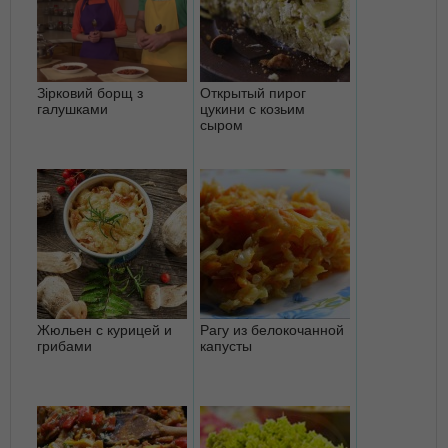
Зірковий борщ з
Открытый пирог
галушками
цукини с козьим
сыром
Жюльен с курицей и
Рагу из белокочанной
грибами
капусты