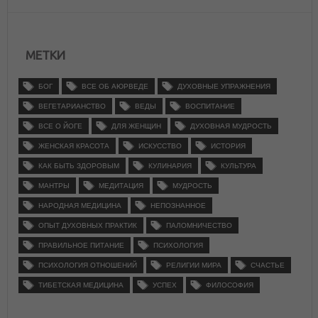
МЕТКИ
БОГ
ВСЕ ОБ АЮРВЕДЕ
ДУХОВНЫЕ УПРАЖНЕНИЯ
ВЕГЕТАРИАНСТВО
ВЕДЫ
ВОСПИТАНИЕ
ВСЕ О ЙОГЕ
ДЛЯ ЖЕНЩИН
ДУХОВНАЯ МУДРОСТЬ
ЖЕНСКАЯ КРАСОТА
ИСКУССТВО
ИСТОРИЯ
КАК БЫТЬ ЗДОРОВЫМ
КУЛИНАРИЯ
КУЛЬТУРА
МАНТРЫ
МЕДИТАЦИЯ
МУДРОСТЬ
НАРОДНАЯ МЕДИЦИНА
НЕПОЗНАННОЕ
ОПЫТ ДУХОВНЫХ ПРАКТИК
ПАЛОМНИЧЕСТВО
ПРАВИЛЬНОЕ ПИТАНИЕ
ПСИХОЛОГИЯ
ПСИХОЛОГИЯ ОТНОШЕНИЙ
РЕЛИГИИ МИРА
СЧАСТЬЕ
ТИБЕТСКАЯ МЕДИЦИНА
УСПЕХ
ФИЛОСОФИЯ