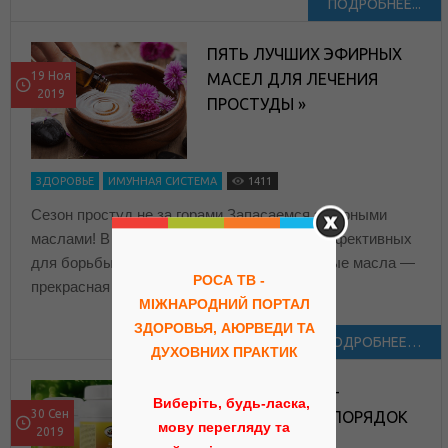
ПОДРОБНЕЕ...
ПЯТЬ ЛУЧШИХ ЭФИРНЫХ
19 Ноя
МАСЕЛ ДЛЯ ЛЕЧЕНИЯ
2019
ПРОСТУДЫ »
ЗДОРОВЬЕ
ИМУННАЯ СИСТЕМА
1411
Сезон простуд не за горами.Запасаемся эфирными
маслами! В нашей подборке пять самых эффективных
для борьбы с кашлем и насморком. Эфирные масла —
РОСА ТВ -
прекрасная
МІЖНАРОДНИЙ ПОРТАЛ
ЗДОРОВЬЯ, АЮРВЕДИ ТА
ПОДРОБНЕЕ…
ДУХОВНИХ ПРАКТИК
ШИВА ГУТИКА —
Виберіть, будь-ласка,
30 Сен
СОВЕРШЕННЫЙ ПОРЯДОК
мову перегляду та
2019
В ТЕЛЕ »