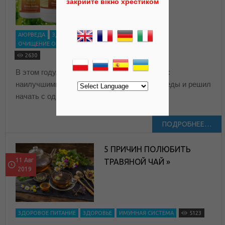
закрийте вікно хрестиком
АЮРВЕДА
ЗДОРОВЬЕ
ИМУННАЯ СИСТЕМА
ОЧИЩЕНИЕ ОРГАНИЗМА
СТАРЕНИЕ ОРГАНИЗМА
2630
В этом году, я еще не знакомил вас друзья с
наилучшими средствами из арсенала аюрведы и решил
начать с одного из своих
ПОДРОБНЕЕ…
5 ПРИЧИН ПОЛЮБИТЬ
11 Авг
ТРАВЯНОЙ ЧАЙ »
2019
ЗДОРОВОЕ ПИТАНИЕ
ЗДОРОВЬЕ
ИМУННАЯ СИСТЕМА
5123