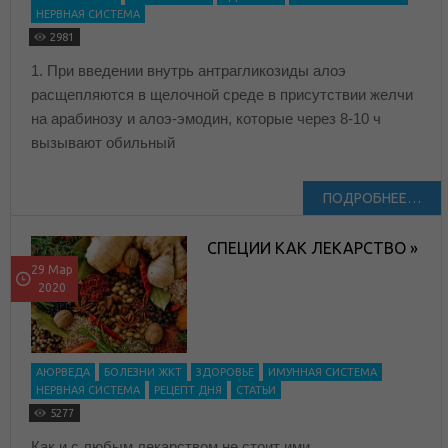
НЕРВНАЯ СИСТЕМА
2981
1. При введении внутрь антрагликозиды алоэ
расщепляются в щелочной среде в присутствии желчи
на арабинозу и алоэ-эмодин, которые через 8-10 ч
вызывают обильный
ПОДРОБНЕЕ…
СПЕЦИИ КАК ЛЕКАРСТВО »
29 Мар
2020
АЮРВЕДА
БОЛЕЗНИ ЖКТ
ЗДОРОВЬЕ
ИМУННАЯ СИСТЕМА
НЕРВНАЯ СИСТЕМА
РЕЦЕПТ ДНЯ
СТАТЬИ
5277
Как и с любым лекарством не стоит ими