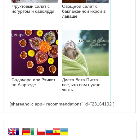
Фруктовый салат с
Овощной салат с
йогуртом и савоярди
баклажанной икрой в
лаваше
Садачара или Этикет
Диета Вата Питта –
по Аюрведе
все, что вам нужно
знать
[shareaholic app="recommendations" id="23164192"]