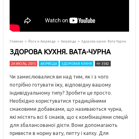
Главная
»
Йога и Аюрведа
»
Аюрведа
»
Здорова кухня. Вата-Чурна
ЗДОРОВА КУХНЯ. ВАТА-ЧУРНА
24 ИЮЛЬ, 2015
АЮРВЕДА
ЗДОРОВАЯ КУХНЯ
3542
Чи замислювалися ви
над тим,
як і з чого
потрібно готувати
їжу,
відповідну вашому
індивідуальному типу
?
Зробити це
просто.
Необхідно
користуватися
традиційними
смаковими добавками,
що називаються
чурна
,
які містять всі
6
смаків
, що є
комбінаціями
спецій
для
збалансованої дієти
.
Вони допомагають
привести в норму
вату,
питту
і
капху
. Для