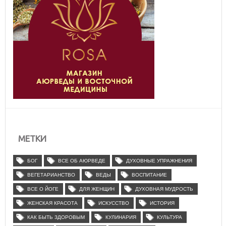
МЕТКИ
БОГ
ВСЕ ОБ АЮРВЕДЕ
ДУХОВНЫЕ УПРАЖНЕНИЯ
ВЕГЕТАРИАНСТВО
ВЕДЫ
ВОСПИТАНИЕ
ВСЕ О ЙОГЕ
ДЛЯ ЖЕНЩИН
ДУХОВНАЯ МУДРОСТЬ
ЖЕНСКАЯ КРАСОТА
ИСКУССТВО
ИСТОРИЯ
КАК БЫТЬ ЗДОРОВЫМ
КУЛИНАРИЯ
КУЛЬТУРА