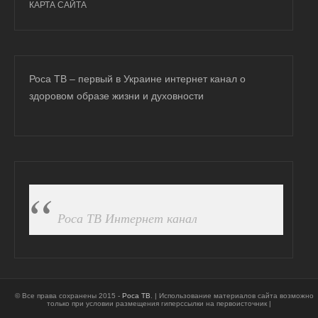
КАРТА САЙТА
Роса ТВ – первый в Украине интернет канал о
здоровом образе жизни и духовности
ПОДПИСАТЬСЯ НА FB
Роса ТВ Интернет канал
© Все права сохранены 2015 -
Роса ТВ
. | Использование материалов сайта возможно
только при условии размещения гиперссылки на первоисточник |