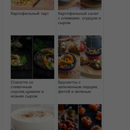
Картофельный тарт
Картофельный салат
с оливками, огурцом и
сыром
Спагетти со
Брускетты с
сливочным
запеченным перцем,
соусом,цуккини и
фетой и зеленью
козьим сыром