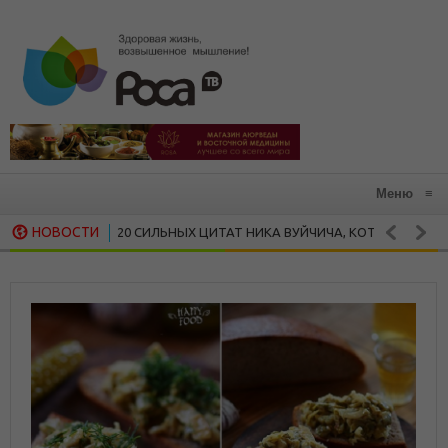
Меню
≡
НОВОСТИ
20 СИЛЬНЫХ ЦИТАТ НИКА ВУЙЧИЧА, КОТОРЫЕ ЗАРАЖАЮТ Ж
ЧНОСТИ
15 ВДОХНОВЛЯЮЩИХ ЦИТАТ МАЙИ ЭНДЖЕЛОУ
СКАЯ МУДРОСТЬ