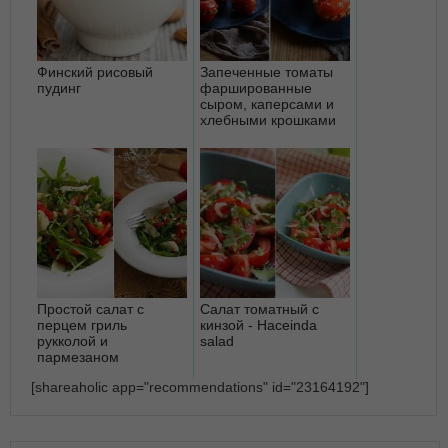
Финский рисовый
Запеченные томаты
пудинг
фаршированные
сыром, каперсами и
хлебными крошками
Простой салат с
Салат томатный с
перцем гриль
кинзой - Haceinda
рукколой и
salad
пармезаном
[shareaholic app="recommendations" id="23164192"]