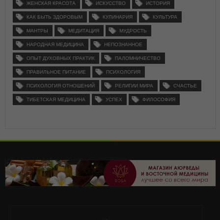
ЖЕНСКАЯ КРАСОТА
ИСКУССТВО
ИСТОРИЯ
КАК БЫТЬ ЗДОРОВЫМ
КУЛИНАРИЯ
КУЛЬТУРА
МАНТРЫ
МЕДИТАЦИЯ
МУДРОСТЬ
НАРОДНАЯ МЕДИЦИНА
НЕПОЗНАННОЕ
ОПЫТ ДУХОВНЫХ ПРАКТИК
ПАЛОМНИЧЕСТВО
ПРАВИЛЬНОЕ ПИТАНИЕ
ПСИХОЛОГИЯ
ПСИХОЛОГИЯ ОТНОШЕНИЙ
РЕЛИГИИ МИРА
СЧАСТЬЕ
ТИБЕТСКАЯ МЕДИЦИНА
УСПЕХ
ФИЛОСОФИЯ