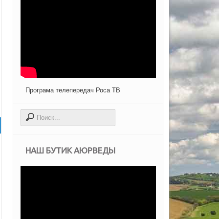
Програма телепередач Роса ТВ
НАШ БУТИК АЮРВЕДЫ