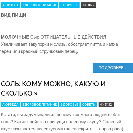
АЮРВЕДА
ЗДОРОВОЕ ПИТАНИЕ
ЗДОРОВЬЕ
3827
ВИД ПИЩИ
МОЛОЧНЫЕ
Сыр ОТРИЦАТЕЛЬНЫЕ ДЕЙСТВИЯ
Увеличивает закупорки и слизь, обостряет питта и капха
рец или красный стручковый перец,
ПОДРОБНЕЕ…
СОЛЬ: КОМУ МОЖНО, КАКУЮ И
СКОЛЬКО »
АЮРВЕДА
ЗДОРОВОЕ ПИТАНИЕ
ЗДОРОВЬЕ
СОВЕТЫ
5432
Кстати, вы задумывались, почему так много людей любят
соль? Какие свойства присущи соленому вкусу? Соленый
вкус называется «всевкусом» (на санскрите — сарва раса),