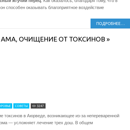
сный жгучий перец
. Как оказалось, благодаря тому, что в
 он способен оказывать благоприятное воздействие
ПОДРОБНЕЕ…
АМА, ОЧИЩЕНИЕ ОТ ТОКСИНОВ »
ОРОВЬЕ
СОВЕТЫ
3247
е токсинов в Аюрведе, возникающее из-за непереваренной
изма — усложняет лечение трех дош. В общем